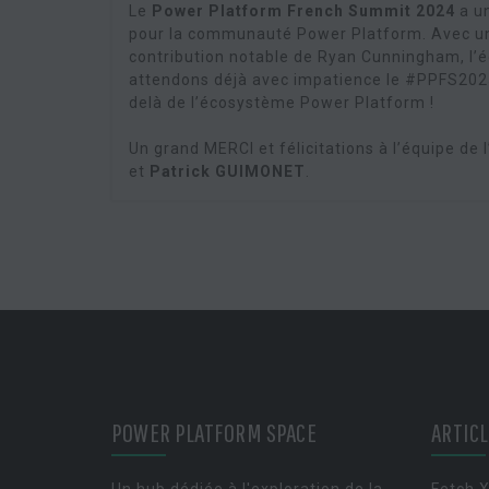
Le
Power Platform French Summit 2024
a un
pour la communauté Power Platform. Avec une 
contribution notable de Ryan Cunningham, l’é
attendons déjà avec impatience le #PPFS2025,
delà de l’écosystème Power Platform !
Un grand MERCI et félicitations à l’équipe de l
et
Patrick GUIMONET
.
POWER PLATFORM SPACE
ARTIC
Un hub dédiée à l'exploration de la
Fetch 