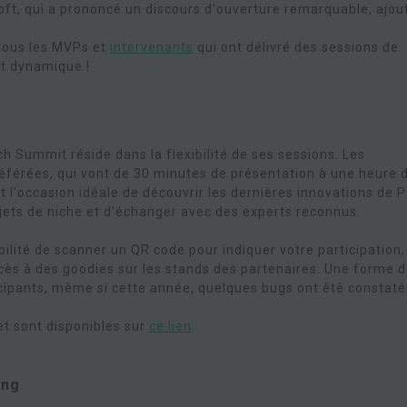
oft, qui a prononcé un discours d'ouverture remarquable, ajou
e tous les MVPs et
intervenants
qui ont délivré des sessions de
t dynamique !
h Summit réside dans la flexibilité de ses sessions. Les
référées, qui vont de 30 minutes de présentation à une heure 
 l'occasion idéale de découvrir les dernières innovations de 
ujets de niche et d'échanger avec des experts reconnus.
bilité de scanner un QR code pour indiquer votre participation,
ès à des goodies sur les stands des partenaires. Une forme 
ticipants, même si cette année, quelques bugs ont été constaté
et sont disponibles sur
ce lien
ing