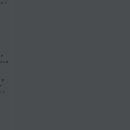
tant
de
Power
 qui
de
s à