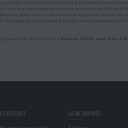
e nouvelle fois confirmé son statut d’événement incontourna
forte implication des partenaires, le soutien de Microsoft e
dition de cette année a certainement marqué les esprits. Nou
 confiants qu’il continuera à étendre son influence au sein e
’organisation, en particulier à
Aurélien CLERE
,
Jean-Pierre R
LES RÉCENTS
LIENS RAPIDES
XML dans Dynamics 365
À Propos