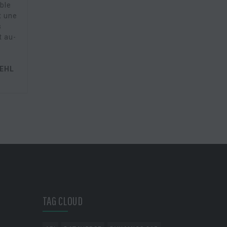
ble
t une
s
t au-
IEHL
TAG CLOUD