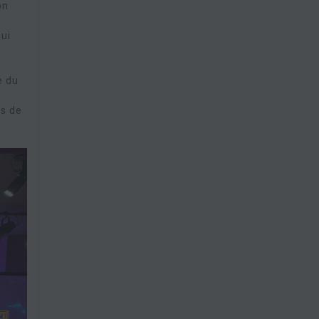
on
qui
e du
es de