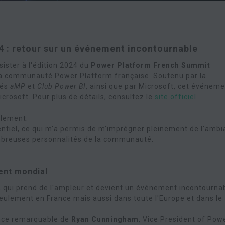
 : retour sur un événement incontournable
sister à l'édition 2024 du
Power Platform French Summit
a communauté Power Platform française. Soutenu par la
tés
aMP
et
Club Power BI
, ainsi que par Microsoft, cet événem
crosoft. Pour plus de détails, consultez le
site officiel
.
llement.
ésentiel, ce qui m'a permis de m'imprégner pleinement de l'amb
mbreuses personnalités de la communauté.
ent mondial
 qui prend de l'ampleur et devient un événement incontourna
eulement en France mais aussi dans toute l'Europe et dans le
ence remarquable de
Ryan Cunningham
, Vice President of Pow