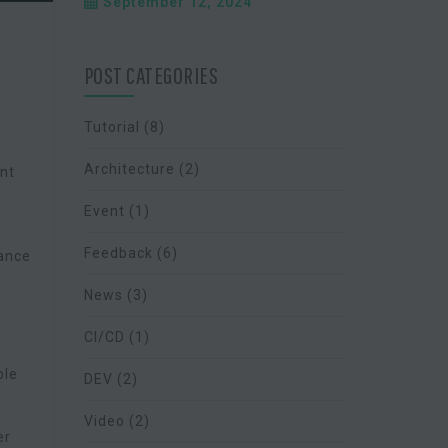
September 12, 2024
POST CATEGORIES
Tutorial
(8)
Architecture
(2)
ent
Event
(1)
Feedback
(6)
iance
News
(3)
CI/CD
(1)
ble
DEV
(2)
Video
(2)
er