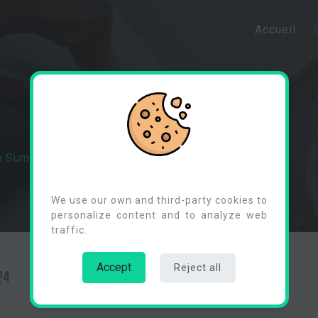
Accueil
 Summit : Édition 2024
Cookies Consent
We use our own and third-party cookies to
personalize content and to analyze web
traffic.
Accept
Reject all
24